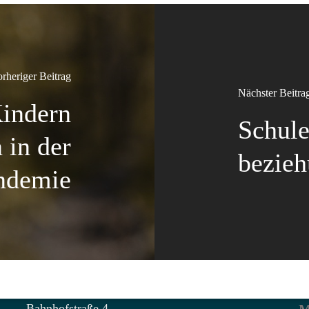
rheriger Beitrag
Nächster Beitra
Kindern
Schule
 in der
bezieh
ndemie
Bahnhofstraße 4