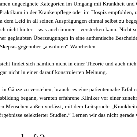
en ungeeignete Kategorien im Umgang mit Krankheit und Ge
Praktikum in der Krankenpflege oder im Hospiz empfohlen, u
dem Leid in all seinen Ausprägungen einmal selbst zu begegn
ch nicht hinter – was auch immer – verstecken kann. Nicht se
er geglaubten Überzeugungen in eine authentische Bescheide
Skepsis gegenüber „absoluten“ Wahrheiten.
cht findet sich nämlich nicht in einer Theorie und auch nich
ar nicht in einer darauf konstruierten Meinung.
n Gänze zu verstehen, braucht es eine patientennahe Erfahrun
sbildung begann, warnten erfahrene Kliniker vor einer zune
en Menschen außen vorlässt, mit dem Leitspruch: „Krankheit
 Ergebnisse selektierter Studien.“ Lernen wir das nicht gerade