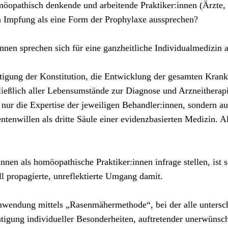
möopathisch denkende und arbeitende Praktiker:innen (Ärzte
n Impfung als eine Form der Prophylaxe aussprechen?
nnen sprechen sich für eine ganzheitliche Individualmedizin a
tigung der Konstitution, die Entwicklung der gesamten Krank
hließlich aller Lebensumstände zur Diagnose und Arzneitherap
nur die Expertise der jeweiligen Behandler:innen, sondern au
ntenwillen als dritte Säule einer evidenzbasierten Medizin. 
nnen als homöopathische Praktiker:innen infrage stellen, ist
l propagierte, unreflektierte Umgang damit.
Anwendung mittels „Rasenmähermethode“, bei der alle untersch
tigung individueller Besonderheiten, auftretender unerwünsc