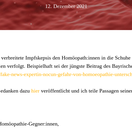
12. Dezember 2021
verbreitete Impfskepsis den Homöopath:innen in die Schuhe sc
 verfolgt. Beispielhaft sei der jüngste Beitrag des Bayrisc
n/fake-news-expertin-nocun-gefahr-von-homoeopathie-untersch
Gedanken dazu
hier
veröffentlicht und ich teile Passagen seine
 Homöopathie-Gegner:innen,